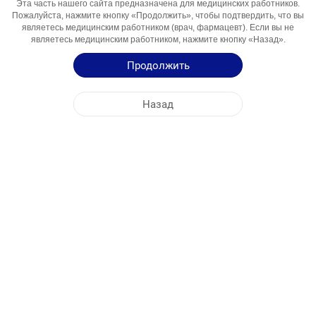
Эта часть нашего сайта предназначена для медицинских работников.
Компонент
Пожалуйста, нажмите кнопку «Продолжить», чтобы подтвердить, что вы
являетесь медицинским работником (врач, фармацевт). Если вы не
Области
Гіперхолестеринемія
являетесь медицинским работником, нажмите кнопку «Назад».
Использования
Продолжить
Инструкция по Применению
Назад
Краткая Информация о Продукции
ЦЕНТРАЛЬНЫЙ ОФИС
NOBEL УКРАИНА
АДРЕСА ФАБРИК
КАРТА САЙТА
ДРУГОЕ
СОЦИАЛЬНЫЕ МЕДИА
Файлы cookie используются для максимально эффективного использования