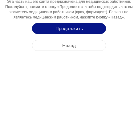
Эта часть нашего сайта предназначена для медицинских работников.
Компонент
Пожалуйста, нажмите кнопку «Продолжить», чтобы подтвердить, что вы
являетесь медицинским работником (врач, фармацевт). Если вы не
Области
Гіперхолестеринемія
являетесь медицинским работником, нажмите кнопку «Назад».
Использования
Продолжить
Инструкция по Применению
Назад
Краткая Информация о Продукции
ЦЕНТРАЛЬНЫЙ ОФИС
NOBEL УКРАИНА
АДРЕСА ФАБРИК
КАРТА САЙТА
ДРУГОЕ
СОЦИАЛЬНЫЕ МЕДИА
Файлы cookie используются для максимально эффективного использования