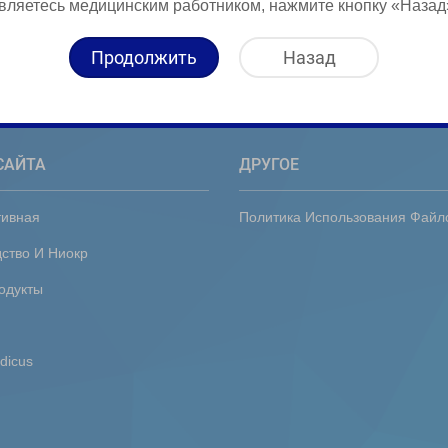
вляетесь медицинским работником, нажмите кнопку «Назад
Продолжить
Назад
САЙТА
ДРУГОЕ
тивная
Политика Использования Файл
ство И Ниокр
одукты
dicus