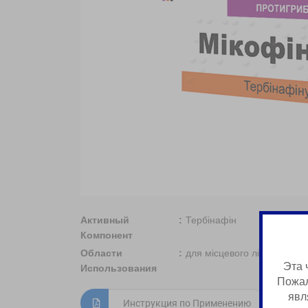
Активный
Тербінафін
Компонент
Области
для місцевого лікування г
Эта 
Использования
Пожал
явл
Инструкция по Применению