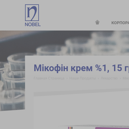
КОРПОР
;
Miкофін крем %1, 15 г
Главная Страница
Наши Продукты
Лекарство
Miк