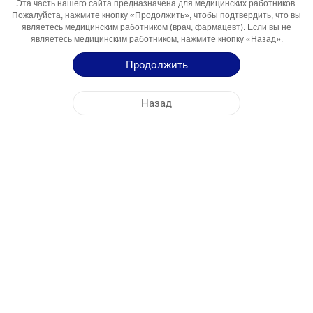
Эта часть нашего сайта предназначена для медицинских работников.
Компонент
Пожалуйста, нажмите кнопку «Продолжить», чтобы подтвердить, что вы
являетесь медицинским работником (врач, фармацевт). Если вы не
Области
Хвороба Альцгеймера
являетесь медицинским работником, нажмите кнопку «Назад».
Использования
Продолжить
Инструкция по Применению
Назад
Краткая Информация о Продукции
ЦЕНТРАЛЬНЫЙ ОФИС
NOBEL УКРАИНА
АДРЕСА ФАБРИК
КАРТА САЙТА
ДРУГОЕ
СОЦИАЛЬНЫЕ МЕДИА
Файлы cookie используются для максимально эффективного использования