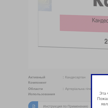
Активный
Кандесартан
Компонент
Области
Артеріальна гіпертензія
Эта 
Использования
Пожал
явл
Инструкция по Применению