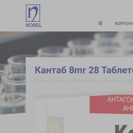
КОРПОР
;
Кантаб 8mr 28 Taблет
Главная Страница
Наши Продукты
Лекарство
Кан