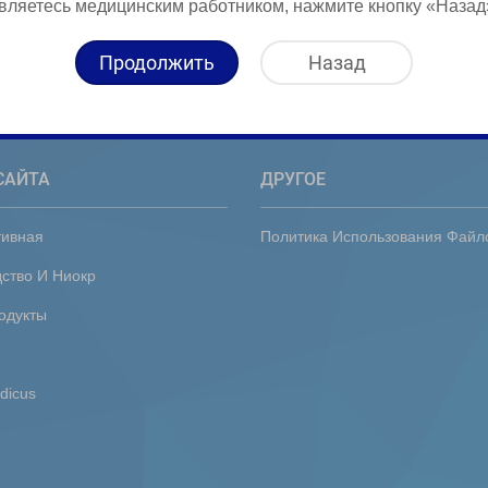
вляетесь медицинским работником, нажмите кнопку «Назад
Продолжить
Назад
САЙТА
ДРУГОЕ
тивная
Политика Использования Файл
ство И Ниокр
одукты
dicus