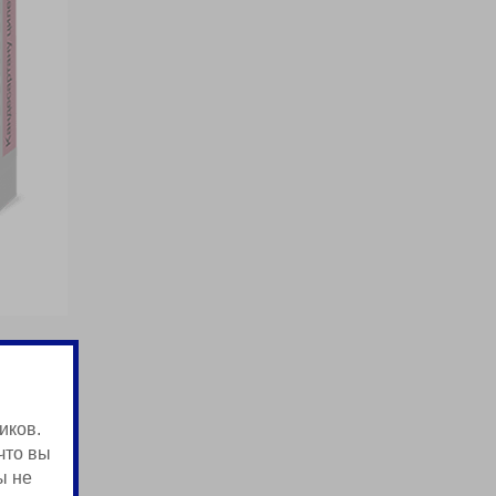
иков.
что вы
ы не