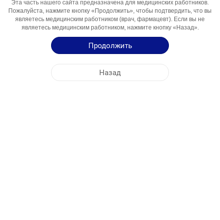
Эта часть нашего сайта предназначена для медицинских работников.
Компонент
Пожалуйста, нажмите кнопку «Продолжить», чтобы подтвердить, что вы
являетесь медицинским работником (врач, фармацевт). Если вы не
Области
Депресія, Тривога, Нейропатичний біль
являетесь медицинским работником, нажмите кнопку «Назад».
Использования
Продолжить
Инструкция по Применению
Назад
Краткая Информация о Продукции
ЦЕНТРАЛЬНЫЙ ОФИС
NOBEL УКРАИНА
АДРЕСА ФАБРИК
КАРТА САЙТА
ДРУГОЕ
СОЦИАЛЬНЫЕ МЕДИА
Файлы cookie используются для максимально эффективного использования