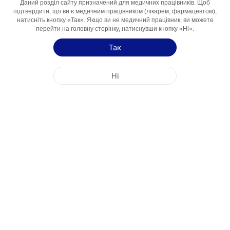
Даний розділ сайту призначений для медичних працівників. Щоб
Інгредієнт
підтвердити, що ви є медичним працівником (лікарем, фармацевтом),
натисніть кнопку «Так». Якщо ви не медичний працівник, ви можете
Області
Грибкові захворювання
перейти на головну сторінку, натиснувши кнопку «Ні».
Використання
Так
Інструкція по застосуванню
Ні
Коротка інформація про продукцію
ГОЛОВНИЙ ОФІС КОМПАНІЇ
NOBEL У УКРАЇНА
АДРЕСИ ФАБРИК
КАРТА САЙТУ
ІНШЕ
СОЦ.МЕДІА
Файли cookie використовуються для максимально ефективного користування